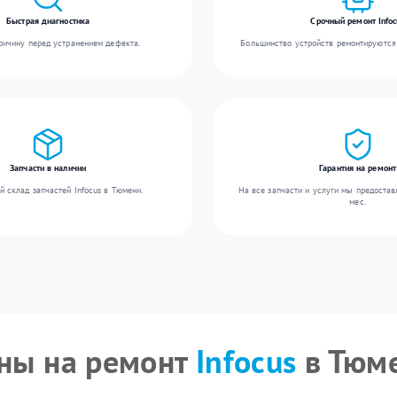
Быстрая диагностика
Срочный ремонт Infoc
ичину перед устранением дефекта.
Большинство устройств ремонтируются 
Запчасти в наличии
Гарантия на ремонт
 склад запчастей Infocus в Тюмени.
На все запчасти и услуги мы предостав
мес.
ны на ремонт
Infocus
в Тюм