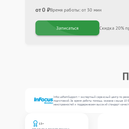
от 0 ₽
Время работы: от 30 мин
Записаться
Скидка 20% пр
П
InfocusRemSupport — экспертный сервисный центр по рем
подготовкой. За время работы помощь оказана свыше 10 00
неисправностей и поддерживаем высокий стандарт качест
13+
лет опыта в ремонте техники