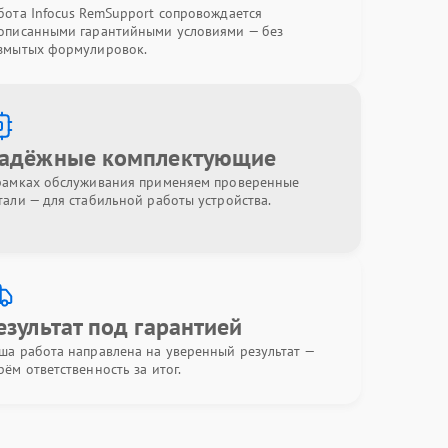
бота Infocus RemSupport сопровождается
описанными гарантийными условиями — без
змытых формулировок.
адёжные комплектующие
рамках обслуживания применяем проверенные
тали — для стабильной работы устройства.
езультат под гарантией
ша работа направлена на уверенный результат —
рём ответственность за итог.