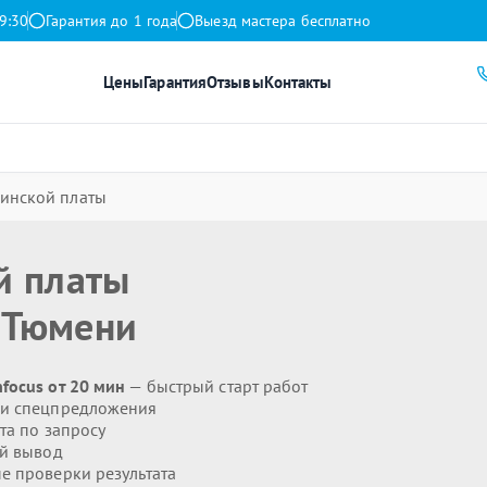
9:30
Гарантия до 1 года
Выезд мастера бесплатно
Цены
Гарантия
Отзывы
Контакты
инской платы
й платы
 Тюмени
focus от 20 мин
— быстрый старт работ
 и спецпредложения
та по запросу
й вывод
 проверки результата