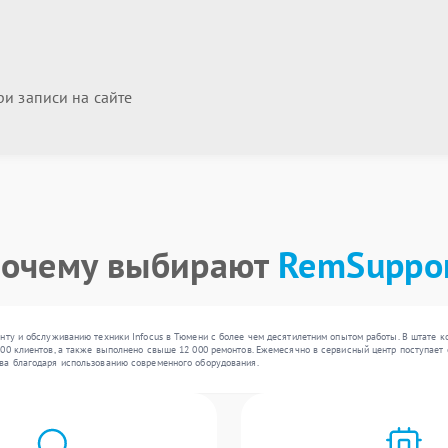
и записи на сайте
очему выбирают
RemSuppo
онту и обслуживанию техники Infocus в Тюмени с более чем десятилетним опытом работы. В штате 
0 клиентов, а также выполнено свыше 12 000 ремонтов. Ежемесячно в сервисный центр поступает от
ва благодаря использованию современного оборудования.