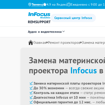
Тюмень
4.9 на Яндекс
Ежедневно с 9:00 до 1
Сервисный центр Infocus
REMSUPPORT
Аудио и видеотехника
Главная
Ремонт проекторов
Замена матер
Замена материнско
проектора
Infocus
в
Замена материнской платы проекторов In
До 30% экономии
— всегда свежие акции
Контроль на каждом этапе
— статус ремон
Диагностика Infocus от 10 мин
— понятны
Официальная гарантия до 12 мес.
— любые