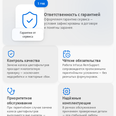
1 год
Ответственность с гарантией
Оформляем гарантию сервиса —
условия зафиксированы в договоре
и понятны заранее.
Гарантия от
сервиса
Контроль качества
Чёткие обязательства
Замена колеса цветофильтров
Работа Infocus RemSupport
проходит многоэтапную
сопровождается прописанными
проверку — исключаем
гарантийными условиями — без
недоработки и повторные сбои.
размытых формулировок.
Приоритетное
Надёжные
обслуживание
комплектующие
При гарантийном случае замена
В рамках обслуживания
колеса цветофильтров
применяем проверенные детали
выполняется вне очереди —
— для стабильной работы