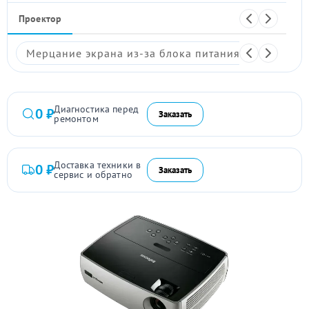
Проектор
Мерцание экрана из-за блока питания
Размыто
Диагностика перед
0 ₽
Заказать
ремонтом
Доставка техники в
0 ₽
Заказать
сервис и обратно