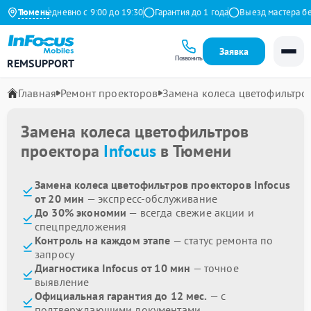
декс
Тюмень
Ежедневно с 9:00 до 19:30
Гарантия до 1 года
Выезд мастера бесп
Заявка
Позвонить
REMSUPPORT
Главная
Ремонт проекторов
Замена колеса цветофильтро
Замена колеса цветофильтров
проектора
Infocus
в Тюмени
Замена колеса цветофильтров проекторов Infocus
от 20 мин
— экспресс-обслуживание
До 30% экономии
— всегда свежие акции и
спецпредложения
Контроль на каждом этапе
— статус ремонта по
запросу
Диагностика Infocus от 10 мин
— точное
выявление
Официальная гарантия до 12 мес.
— с
подтверждающими документами