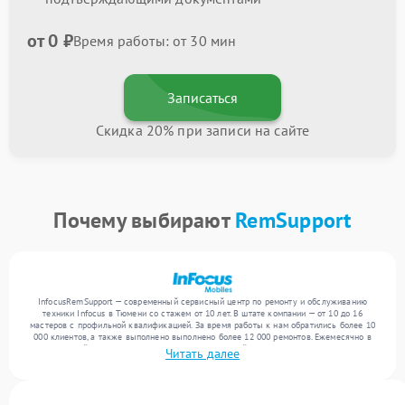
от 0 ₽
Время работы: от 30 мин
Записаться
Скидка 20% при записи на сайте
Почему выбирают
RemSupport
InfocusRemSupport — современный сервисный центр по ремонту и обслуживанию
техники Infocus в Тюмени со стажем от 10 лет. В штате компании — от 10 до 16
мастеров с профильной квалификацией. За время работы к нам обратились более 10
000 клиентов, а также выполнено выполнено более 12 000 ремонтов. Ежемесячно в
сервисный центр поступает более 300 обращений, включая , , . Мы работаем с
Читать далее
широким спектром неисправностей и обеспечиваем надежный результат благодаря
квалификации мастеров.