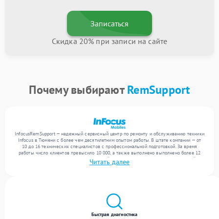
Записаться
Скидка 20% при записи на сайте
Почему выбирают
RemSupport
InfocusRemSupport — надежный сервисный центр по ремонту и обслуживанию техники
Infocus в Тюмени с более чем десятилетним опытом работы. В штате компании — от
10 до 16 технических специалистов с профессиональной подготовкой. За время
работы число клиентов превысило 10 000, а также выполнено выполнено более 12
000 ремонтов. Ежемесячно в сервисный центр поступает более 300 обращений,
Читать далее
включая , , . Мы выполняем ремонт различного уровня сложности и поддерживаем
высокий стандарт качества благодаря использованию современного оборудования.
Быстрая диагностика