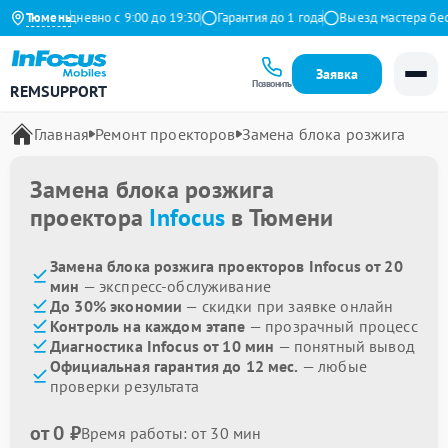
екс
Тюмень
Ежедневно с 9:00 до 19:30
Гарантия до 1 года
Выезд мастера бесп
Заявка
Позвонить
REMSUPPORT
Главная
Ремонт проекторов
Замена блока розжига
Замена блока розжига
проектора
Infocus
в Тюмени
Замена блока розжига проекторов Infocus от 20
мин
— экспресс-обслуживание
До 30% экономии
— скидки при заявке онлайн
Контроль на каждом этапе
— прозрачный процесс
Диагностика Infocus от 10 мин
— понятный вывод
Официальная гарантия до 12 мес.
— любые
проверки результата
от 0 ₽
Время работы: от 30 мин