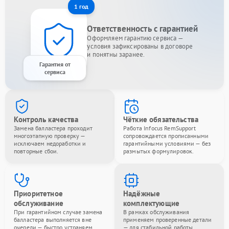
1 год
Ответственность с гарантией
Оформляем гарантию сервиса —
условия зафиксированы в договоре
и понятны заранее.
Гарантия от
сервиса
Контроль качества
Чёткие обязательства
Замена балластера проходит
Работа Infocus RemSupport
многоэтапную проверку —
сопровождается прописанными
исключаем недоработки и
гарантийными условиями — без
повторные сбои.
размытых формулировок.
Приоритетное
Надёжные
обслуживание
комплектующие
При гарантийном случае замена
В рамках обслуживания
балластера выполняется вне
применяем проверенные детали
очереди — быстро устраняем
— для стабильной работы