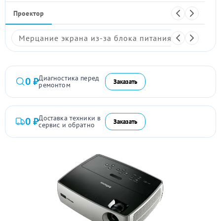
Проектор
Мерцание экрана из-за блока питания
Размыто
Диагностика перед
0 ₽
Заказать
ремонтом
Доставка техники в
0 ₽
Заказать
сервис и обратно