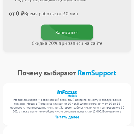
от 0 ₽
Время работы: от 30 мин
Записаться
Скидка 20% при записи на сайте
Почему выбирают
RemSupport
InfocusRemSupport — современный сервисный центр по ремонту и обслуживанию
техники Infocus в Тюмени со стажем от 10 лет. В штате компании — от 10 до 16
мастеров с подтвержденным опытом. За время работы число клиентов превысило 10
000, а также выполнено общее число ремонтов превысило 12 000. Ежемесячно в
сервисный центр поступает от 300 устройств, включая , , . Мы выполняем ремонт
Читать далее
различного уровня сложности и обеспечиваем надежный результат благодаря
отлаженным процессам ремонта.