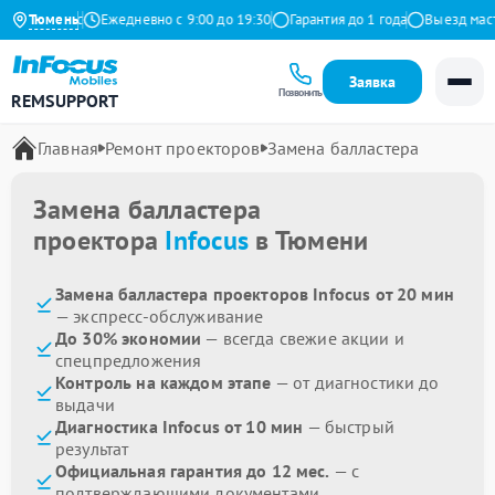
9 на Яндекс
Тюмень
Ежедневно с 9:00 до 19:30
Гарантия до 1 года
Выезд масте
Заявка
Позвонить
REMSUPPORT
Главная
Ремонт проекторов
Замена балластера
Замена балластера
проектора
Infocus
в Тюмени
Замена балластера проекторов Infocus от 20 мин
— экспресс-обслуживание
До 30% экономии
— всегда свежие акции и
спецпредложения
Контроль на каждом этапе
— от диагностики до
выдачи
Диагностика Infocus от 10 мин
— быстрый
результат
Официальная гарантия до 12 мес.
— с
подтверждающими документами