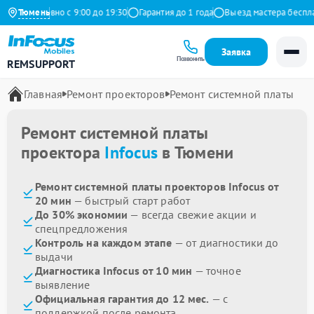
Ежедневно с 9:00 до 19:30
Тюмень
Гарантия до 1 года
Выезд мастера бесплат
Заявка
Позвонить
REMSUPPORT
Главная
Ремонт проекторов
Ремонт системной платы
Ремонт системной платы
проектора
Infocus
в Тюмени
Ремонт системной платы проекторов Infocus от
20 мин
— быстрый старт работ
До 30% экономии
— всегда свежие акции и
спецпредложения
Контроль на каждом этапе
— от диагностики до
выдачи
Диагностика Infocus от 10 мин
— точное
выявление
Официальная гарантия до 12 мес.
— с
поддержкой после ремонта