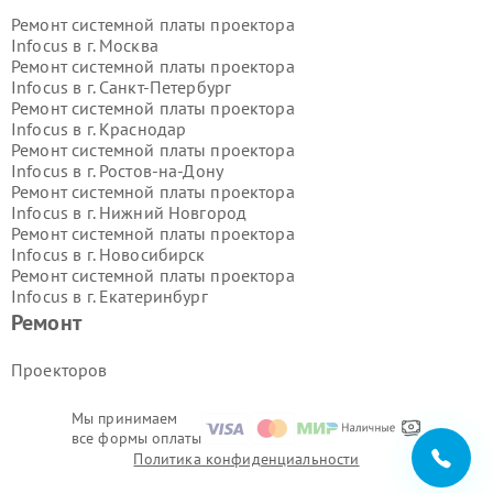
Ремонт системной платы проектора
Infocus в г.
Москва
Ремонт системной платы проектора
Infocus в г.
Санкт-Петербург
Ремонт системной платы проектора
Infocus в г.
Краснодар
Ремонт системной платы проектора
Infocus в г.
Ростов-на-Дону
Ремонт системной платы проектора
Infocus в г.
Нижний Новгород
Ремонт системной платы проектора
Infocus в г.
Новосибирск
Ремонт системной платы проектора
Infocus в г.
Екатеринбург
Ремонт системной платы проектора
Ремонт
Infocus в г.
Казань
Ремонт системной платы проектора
Проекторов
Infocus в г.
Воронеж
Ремонт системной платы проектора
Мы принимаем
Infocus в г.
Волгоград
все формы оплаты
Ремонт системной платы проектора
Политика конфиденциальности
Infocus в г.
Самара
Ремонт системной платы проектора