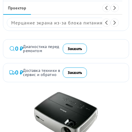
Проектор
Мерцание экрана из-за блока питания
Размыто
Диагностика перед
0 ₽
Заказать
ремонтом
Доставка техники в
0 ₽
Заказать
сервис и обратно