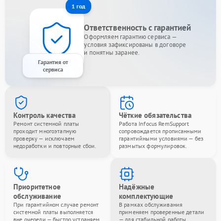
1 год
Ответственность с гарантией
Оформляем гарантию сервиса —
условия зафиксированы в договоре
и понятны заранее.
Гарантия от
сервиса
Контроль качества
Чёткие обязательства
Ремонт системной платы
Работа Infocus RemSupport
проходит многоэтапную
сопровождается прописанными
проверку — исключаем
гарантийными условиями — без
недоработки и повторные сбои.
размытых формулировок.
Приоритетное
Надёжные
обслуживание
комплектующие
При гарантийном случае ремонт
В рамках обслуживания
системной платы выполняется
применяем проверенные детали
вне очереди — быстро устраняем
— для стабильной работы