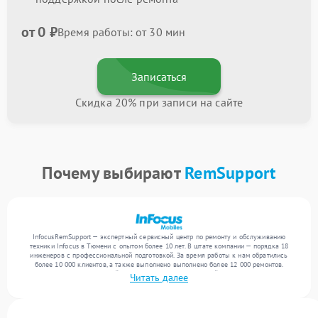
от 0 ₽
Время работы: от 30 мин
Записаться
Скидка 20% при записи на сайте
Почему выбирают
RemSupport
InfocusRemSupport — экспертный сервисный центр по ремонту и обслуживанию
техники Infocus в Тюмени с опытом более 10 лет. В штате компании — порядка 18
инженеров с профессиональной подготовкой. За время работы к нам обратились
более 10 000 клиентов, а также выполнено выполнено более 12 000 ремонтов.
Ежемесячно в сервисный центр поступает от 300 устройств, включая , , . Мы
Читать далее
выполняем ремонт различного уровня сложности и гарантируем высокое качество
обслуживания благодаря опыту команды.