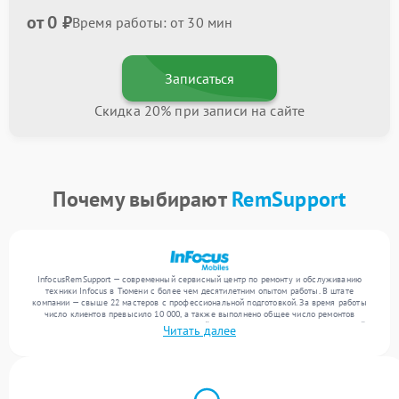
от 0 ₽
Время работы: от 30 мин
Записаться
Скидка 20% при записи на сайте
Почему выбирают
RemSupport
InfocusRemSupport — современный сервисный центр по ремонту и обслуживанию
техники Infocus в Тюмени с более чем десятилетним опытом работы. В штате
компании — свыше 22 мастеров с профессиональной подготовкой. За время работы
число клиентов превысило 10 000, а также выполнено общее число ремонтов
превысило 12 000. Ежемесячно в сервисный центр поступает более 300 обращений,
Читать далее
включая , , . Мы беремся за задачи любой сложности и поддерживаем высокий
стандарт качества благодаря опыту команды.