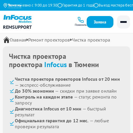
кс
Ежедневно с 9:00 до 19:30
Тюмень
Гарантия до 1 года
Выезд мастера беспл
Заявка
Позвонить
REMSUPPORT
Главная
Ремонт проекторов
Чистка проектора
Чистка проектора
проектора
Infocus
в Тюмени
Чистка проектора проекторов Infocus от 20 мин
— экспресс-обслуживание
До 30% экономии
— скидки при заявке онлайн
Контроль на каждом этапе
— статус ремонта по
запросу
Диагностика Infocus от 10 мин
— быстрый
результат
Официальная гарантия до 12 мес.
— любые
проверки результата