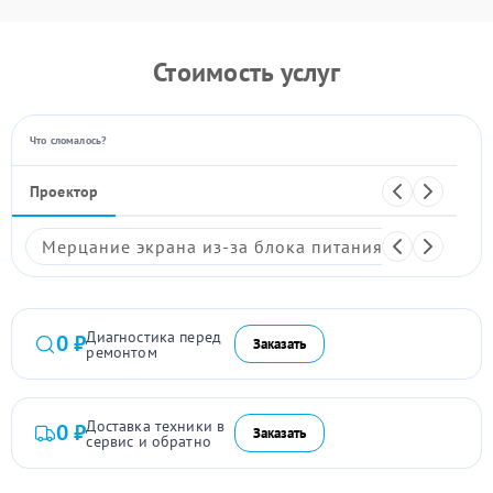
Стоимость услуг
Что сломалось?
Проектор
Мерцание экрана из-за блока питания
Размыто
Диагностика перед
0 ₽
Заказать
ремонтом
Доставка техники в
0 ₽
Заказать
сервис и обратно