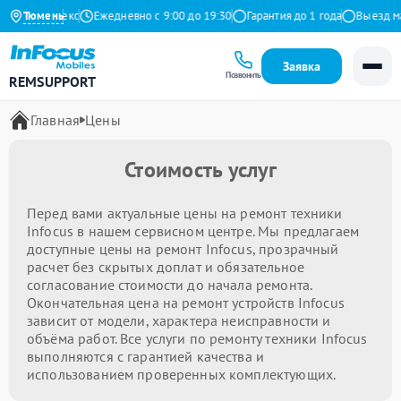
4.9 на Яндекс
Тюмень
Ежедневно с 9:00 до 19:30
Гарантия до 1 года
Выезд мас
Заявка
Позвонить
REMSUPPORT
Главная
Цены
Стоимость услуг
Перед вами актуальные цены на ремонт техники
Infocus в нашем сервисном центре. Мы предлагаем
доступные цены на ремонт Infocus, прозрачный
расчет без скрытых доплат и обязательное
согласование стоимости до начала ремонта.
Окончательная цена на ремонт устройств Infocus
зависит от модели, характера неисправности и
объёма работ. Все услуги по ремонту техники Infocus
выполняются с гарантией качества и
использованием проверенных комплектующих.